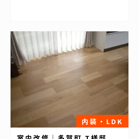
内装・LDK
室内改修｜多賀町 T様邸