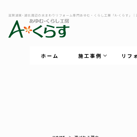
滋賀湖東･湖北周辺の水まわりリフォーム専門あゆむ・くらし工房「A-くらす」｜
ホーム
施工事例
リフ