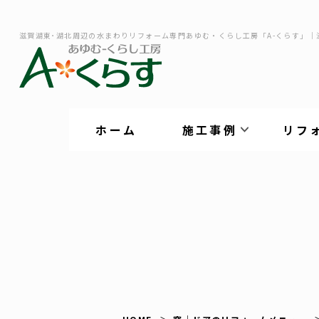
滋賀湖東･湖北周辺の水まわりリフォーム専門あゆむ・くらし工房「A-くらす」｜
ホーム
施工事例
リフ