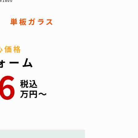
1800
ドU 単板ガラス
心価格
ォーム
.6
税込
万円〜