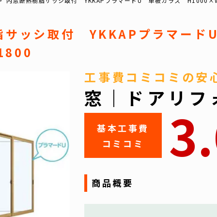
内窓断熱樹脂サッシ取付 YKKAPプラマードU 単板ガラス H1000×W
脂サッシ取付 YKKAPプラマー
1800
工事費コミコミの安
窓｜ドアリフ
3
基本工事費
コミコミ
商品概要